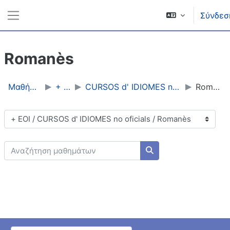
Μετάβαση στο κεντρικό περιεχόμενο
Σύνδεσ
Πλευρικός πίνακας
Romanès
Μαθήματα
+ EOI
CURSOS d' IDIOMES no oficials
Romanès
Κατηγορίες μαθημάτων
Αναζήτηση μαθημάτων
Αναζήτηση μαθημάτω