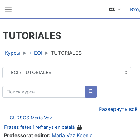
Перейти к основному содержанию
Вхо
Боковая панель
TUTORIALES
Курсы
+ EOI
TUTORIALES
Категории курсов
Поиск курса
Поиск курса
Развернуть всё
CURSOS Maria Vaz
Frases fetes i refranys en català
Professorat editor:
Maria Vaz Koenig