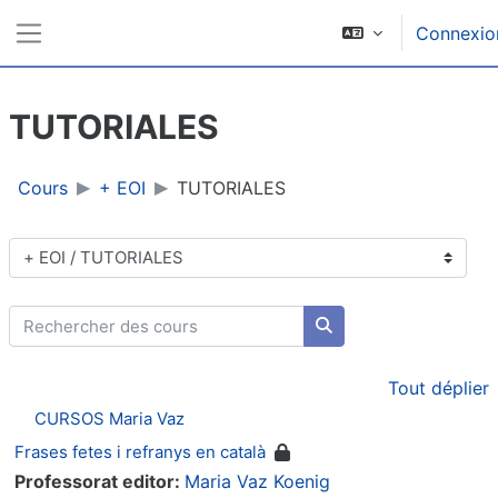
Passer au contenu principal
Connexio
Panneau latéral
TUTORIALES
Cours
+ EOI
TUTORIALES
Catégories de cours
Rechercher des cours
Rechercher des cours
Tout déplier
CURSOS Maria Vaz
Frases fetes i refranys en català
Professorat editor:
Maria Vaz Koenig