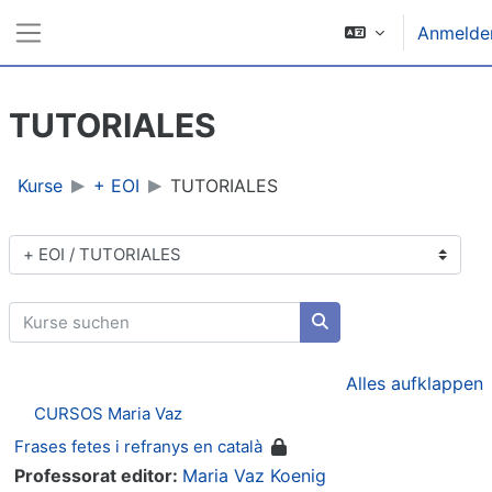
Zum Hauptinhalt
Anmelde
Website-Übersicht
TUTORIALES
Kurse
+ EOI
TUTORIALES
Kursbereiche
Kurse suchen
Kurse suchen
Alles aufklappen
CURSOS Maria Vaz
Frases fetes i refranys en català
Professorat editor:
Maria Vaz Koenig