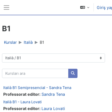
Ana içeriğe git
Giriş ya
Yan panel
B1
Kurslar
Italià
B1
Kurs Kategorileri
Kursları ara
Kursları ara
Italià B1 Semipresencial - Sandra Tena
Professorat editor:
Sandra Tena
Italià B1 - Laura Lovati
Professorat editor:
Laura Lovati