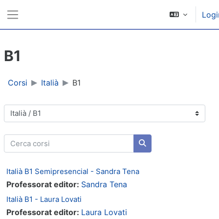
Vai al contenuto principale
Logi
Pannello laterale
B1
Corsi
Italià
B1
Categorie di corso
Cerca corsi
Cerca corsi
Italià B1 Semipresencial - Sandra Tena
Professorat editor:
Sandra Tena
Italià B1 - Laura Lovati
Professorat editor:
Laura Lovati