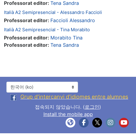
Professorat editor:
Tena Sandra
Italià A2 Semipresencial - Alessandro Faccioli
Professorat editor:
Faccioli Alessandro
Italià A2 Semipresencial - Tina Morabito
Professorat editor:
Morabito Tina
Professorat editor:
Tena Sandra
언어
Grup d'intercanvi d'idiomes entre alumnes
접속되지 않았습니다. (
로그인
)
Install the mobile app