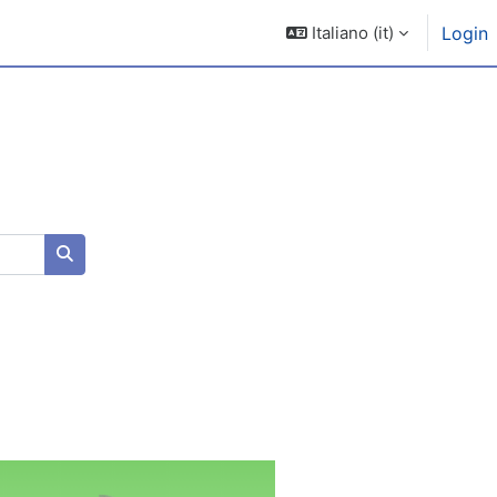
Italiano ‎(it)‎
Login
Cerca corsi