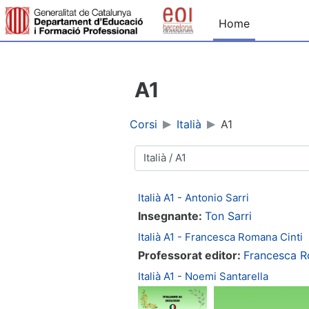
Vai al contenuto principale
Home
A1
Corsi
Italià
A1
Categorie di corso
Italià A1 - Antonio Sarri
Insegnante:
Ton Sarri
Italià A1 - Francesca Romana Cinti
Professorat editor:
Francesca R
Italià A1 - Noemi Santarella