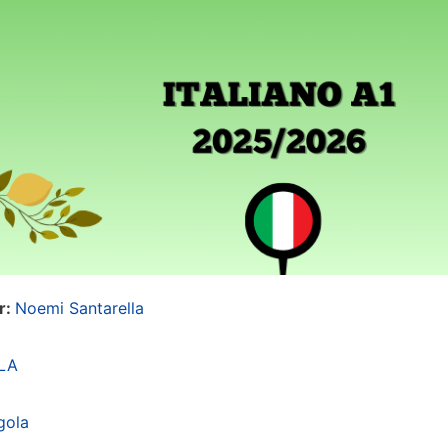
r:
Noemi Santarella
LA
gola