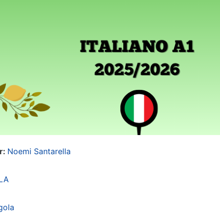
r:
Noemi Santarella
LA
gola