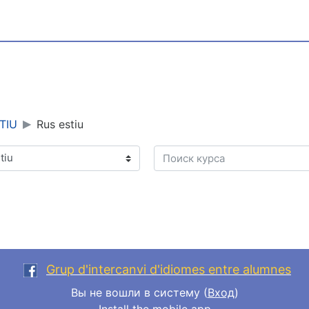
TIU
Rus estiu
Поиск курса
Grup d'intercanvi d'idiomes entre alumnes
Вы не вошли в систему (
Вход
)
Install the mobile app