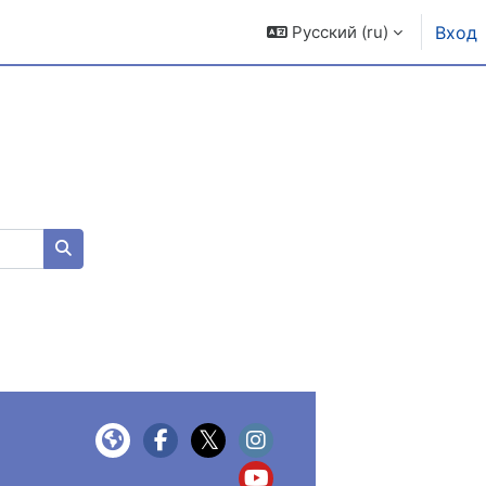
Русский ‎(ru)‎
Вход
Поиск курса