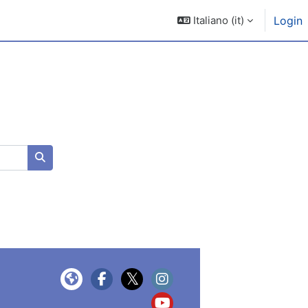
Italiano ‎(it)‎
Login
Cerca corsi