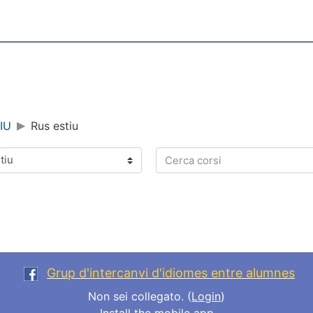
IU
Rus estiu
Cerca corsi
Grup d'intercanvi d'idiomes entre alumnes
Non sei collegato. (
Login
)
Install the mobile app