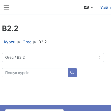
Перейти до головного вмісту
Увійт
Бокова панель
B2.2
Курси
Grec
B2.2
Категорії курсів
Пошук курсів
Пошук курсів