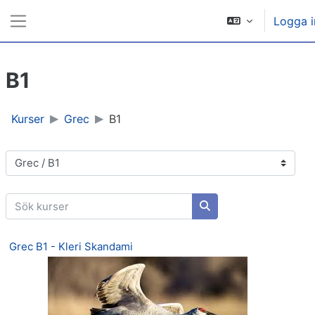
Gå direkt till huvudinnehåll
Logga i
Sidopanel
B1
Kurser
Grec
B1
Kurskategorier
Sök kurser
Sök kurser
Grec B1 - Kleri Skandami