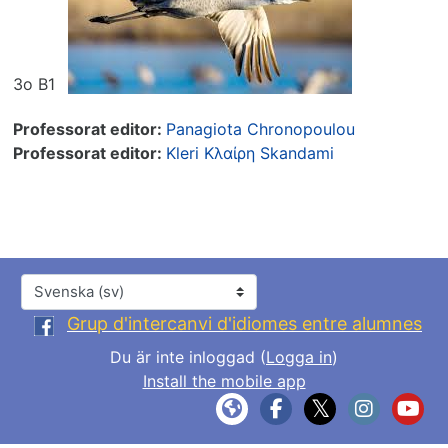
3ο Β1
Professorat editor:
Panagiota Chronopoulou
Professorat editor:
Kleri Κλαίρη Skandami
Språk
Grup d'intercanvi d'idiomes entre alumnes
Du är inte inloggad (
Logga in
)
Install the mobile app