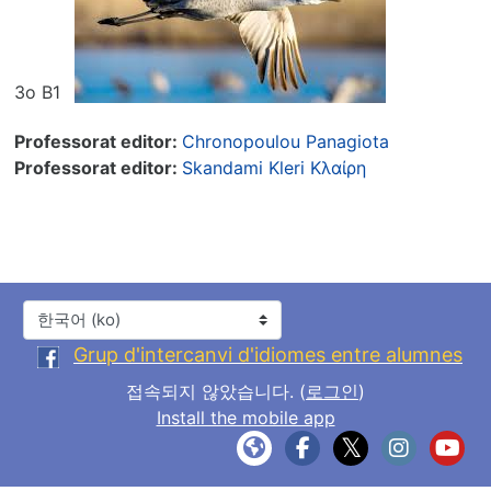
3ο Β1
Professorat editor:
Chronopoulou Panagiota
Professorat editor:
Skandami Kleri Κλαίρη
언어
Grup d'intercanvi d'idiomes entre alumnes
접속되지 않았습니다. (
로그인
)
Install the mobile app