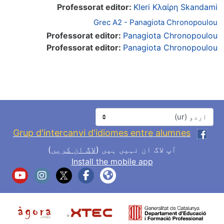
Professorat editor:
Kleri Κλαίρη Skandam
Grec A2 - Panagiota Chronopoulo
Professorat editor:
Panagiota Chronopoulo
Professorat editor:
Panagiota Chronopoulo
زبان
Grup d'intercanvi d'idiomes entre alumnes
آپ لاگ ان نہیں ہیں (
لاگ ان کریں
)
Install the mobile app