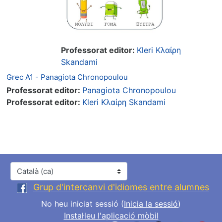
Professorat editor:
Kleri Κλαίρη
Skandami
Grec A1 - Panagiota Chronopoulou
Professorat editor:
Panagiota Chronopoulou
Professorat editor:
Kleri Κλαίρη Skandami
Idioma
Grup d'intercanvi d'idiomes entre alumnes
No heu iniciat sessió (
Inicia la sessió
)
Instal·leu l'aplicació mòbil