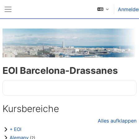
Zum Hauptinhalt
Anmelde
Website-Übersicht
EOI Barcelona-Drassanes
Kursbereiche
Alles aufklappen
+ EOI
Alemany
(2)