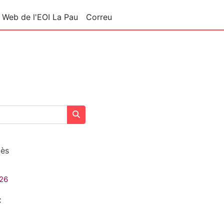
 Web de l'EOI La Pau
Correu
Cerca cursos
cès
-26
C