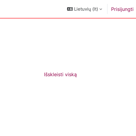
Lietuvių ‎(lt)‎
Prisijungti
Išskleisti viską