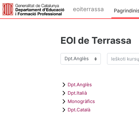
Pereiti į pagrindinį turinį
eoiterrassa
Pagrindini
EOI de Terrassa
Ieškoti kursų
Kursų kategorijos
Dpt.Anglès
Dpt.Italià
Monogràfics
Dpt.Català