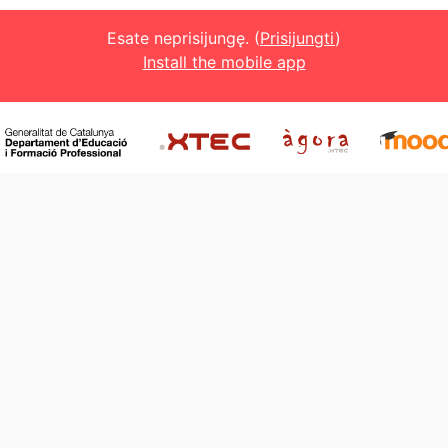
Esate neprisijungę. (
Prisijungti
)
Install the mobile app