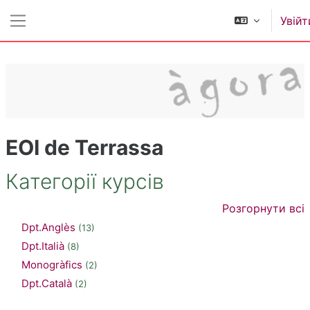
Перейти до головного вмісту
Увійт
Бокова панель
EOI de Terrassa
Категорії курсів
Розгорнути всі
Dpt.Anglès
(13)
Dpt.Italià
(8)
Monogràfics
(2)
Dpt.Català
(2)