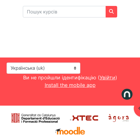
Пошук курсів
Пошук курсі
Мова інтерфейсу
Ви не пройшли ідентифікацію (
Увійти
)
Install the mobile app