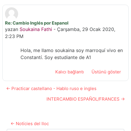
Re: Cambio Inglés por Espanol
Yanıt sayısı: 0
yazan
Soukaina Fathi
-
Çarşamba, 29 Ocak 2020,
2:23 PM
Hola, me llamo soukaina soy marroquí vivo en
Constantí. Soy estudiante de A1
Kalıcı bağlantı
Üstünü göster
← Practicar castellano - Hablo ruso e ingles
INTERCAMBIO ESPAÑOL/FRANCES →
← Notícies del lloc