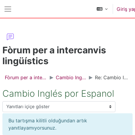
Ana içeriğe git
Giriş ya
Yan panel
Fòrum per a intercanvis
lingüístics
Fòrum per a intercanvis lingüístics
Cambio Inglés por Espanol
Re: Cambio Inglés por Espanol
Cambio Inglés por Espanol
Görünüm modu
Bu tartışma kilitli olduğundan artık
yanıtlayamıyorsunuz.