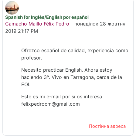
Spanish for Inglés/English por español
Кількість відповідей: 0
Camacho Maillo Félix Pedro
-
понеділок 28 жовтня
2019 21:17 PM
Ofrezco español de calidad, experiencia como
profesor.
Necesito practicar English. Ahora estoy
haciendo 3º. Vivo en Tarragona, cerca de la
EOI.
Este es mi e-mail por si os interesa
felixpedrocm@gmail.com
Постійна адреса