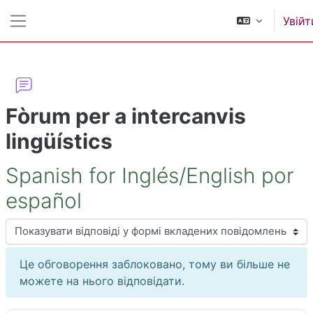
Перейти до головного вмісту
Увійт
Бокова панель
Fòrum per a intercanvis
lingüístics
Spanish for Inglés/English por
español
Тип показу
Це обговорення заблоковано, тому ви більше не
можете на нього відповідати.