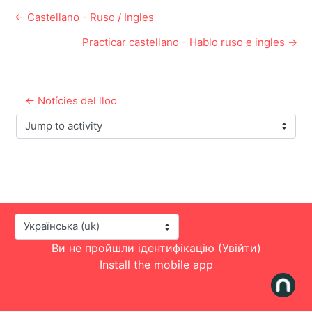
← Castellano - Ruso / Ingles
Practicar castellano - Hablo ruso e ingles →
← Notícies del lloc
Jump to activity
Мова інтерфейсу
Ви не пройшли ідентифікацію (
Увійти
)
Install the mobile app