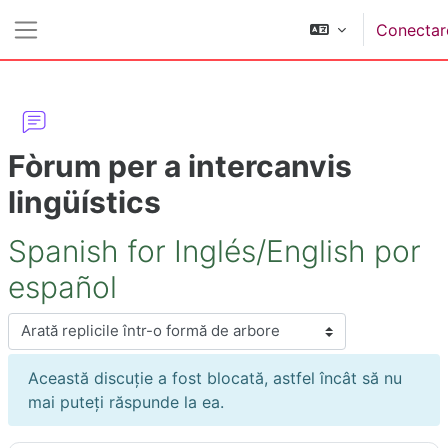
Sari la conţinutul principal
Conectar
Panou lateral
Fòrum per a intercanvis
lingüístics
Spanish for Inglés/English por
español
Afişează mod
Această discuție a fost blocată, astfel încât să nu
mai puteți răspunde la ea.