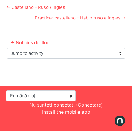
← Castellano - Ruso / Ingles
Practicar castellano - Hablo ruso e ingles →
← Notícies del lloc
Jump to activity
Limbă
Nu sunteți conectat. (
Conectare
)
Install the mobile app