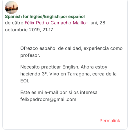
Spanish for Inglés/English por español
Număr de răspunsuri: 0
de către
Félix Pedro Camacho Maillo
-
luni, 28
octombrie 2019, 21:17
Ofrezco español de calidad, experiencia como
profesor.
Necesito practicar English. Ahora estoy
haciendo 3º. Vivo en Tarragona, cerca de la
EOI.
Este es mi e-mail por si os interesa
felixpedrocm@gmail.com
Permalink