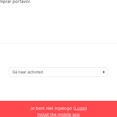
mprar porfavor.
Ga naar activiteit
Je bent niet ingelogd (
Login
)
Install the mobile app