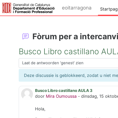
Ga naar hoofdinhoud
eoitarragona
Startpag
Fòrum per a intercanvi
Busco Libro castillano AUL
Toon modus
Deze discussie is geblokkeerd, zodat u niet m
Busco Libro castillano AULA 3
Aantal antwoorden: 0
door
Mira Oumoussa
-
dinsdag, 15 oktob
Hola,