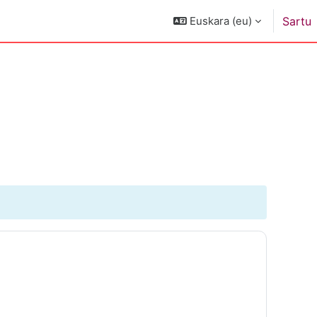
Euskara ‎(eu)‎
Sartu