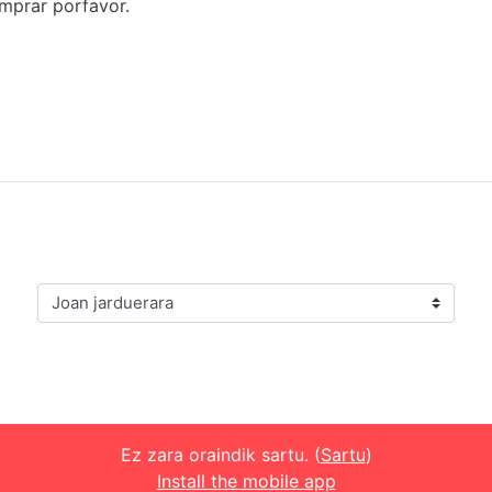
mprar porfavor.
Joan jarduerara
Ez zara oraindik sartu. (
Sartu
)
Install the mobile app