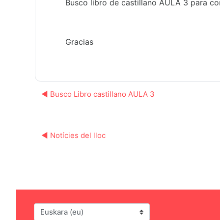
Busco libro de castillano AULA 3 para co
Gracias
◀︎ Busco Libro castillano AULA 3
◀︎ Notícies del lloc
Hizkuntza