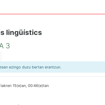
s lingüístics
A 3
zean ezingo duzu bertan erantzun.
riakren 15(e)an, 00:46(e)tan