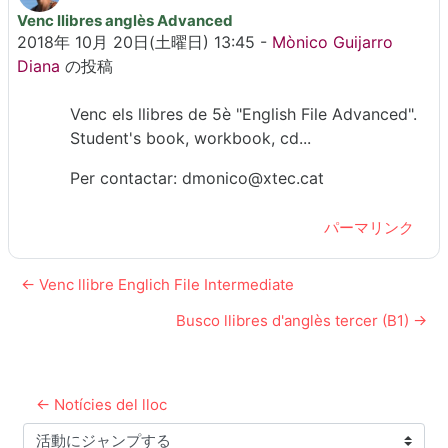
Venc llibres anglès Advanced
返信数: 0
2018年 10月 20日(土曜日) 13:45
-
Mònico Guijarro
Diana
の投稿
Venc els llibres de 5è "English File Advanced".
Student's book, workbook, cd...
Per contactar: dmonico@xtec.cat
パーマリンク
← Venc llibre Englich File Intermediate
Busco llibres d'anglès tercer (B1) →
← Notícies del lloc