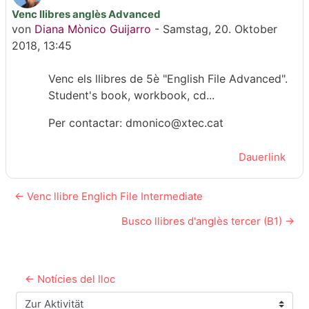
Venc llibres anglès Advanced
Anzahl Antworten: 0
von
Diana Mònico Guijarro
-
Samstag, 20. Oktober
2018, 13:45
Venc els llibres de 5è "English File Advanced".
Student's book, workbook, cd...
Per contactar: dmonico@xtec.cat
Dauerlink
← Venc llibre Englich File Intermediate
Busco llibres d'anglès tercer (B1) →
← Notícies del lloc