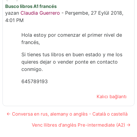
Busco libros A1 francés
Yanıt sayısı: 0
yazan
Claudia Guerrero
-
Perşembe, 27 Eylül 2018,
4:01 PM
Hola estoy por comenzar el primer nivel de
francés,
Si tienes tus libros en buen estado y me los
quieres dejar o vender ponte en contacto
conmigo.
645789193
Kalıcı bağlantı
← Conversa en rus, alemany o anglès - Català o castellà
Venc llibres d'anglès Pre-intermediate (A2) →