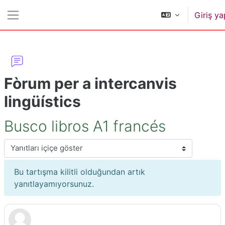
Ana içeriğe git
Giriş ya
Yan panel
Fòrum per a intercanvis
lingüístics
Busco libros A1 francés
Görünüm modu
Bu tartışma kilitli olduğundan artık
yanıtlayamıyorsunuz.