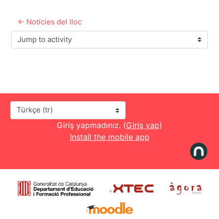
← Notícies del lloc
Jump to activity
Dil
Giriş yapmadınız. (
Giriş yap
)
Install the mobile app