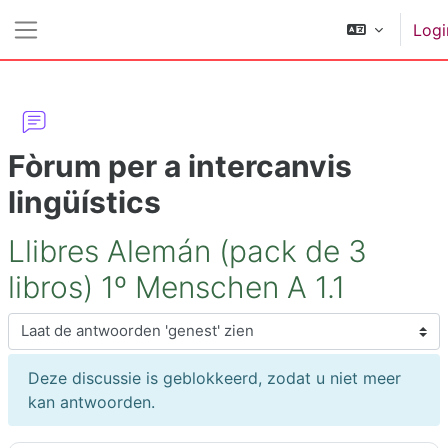
Ga naar hoofdinhoud
Logi
Zijpaneel
Fòrum per a intercanvis
lingüístics
Llibres Alemán (pack de 3
libros) 1º Menschen A 1.1
Toon modus
Deze discussie is geblokkeerd, zodat u niet meer
kan antwoorden.