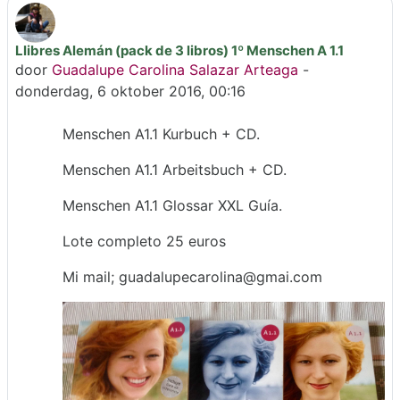
Llibres Alemán (pack de 3 libros) 1º Menschen A 1.1
Aantal antwoorden: 0
door
Guadalupe Carolina Salazar Arteaga
-
donderdag, 6 oktober 2016, 00:16
Menschen A1.1 Kurbuch + CD.
Menschen A1.1 Arbeitsbuch + CD.
Menschen A1.1 Glossar XXL Guía.
Lote completo 25 euros
Mi mail; guadalupecarolina@gmai.com