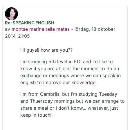
Re: SPEAKING ENGLISH
Antal svar: 0
av
montse marina tella matas
-
lördag, 18 oktober
2014, 21:05
Hi guys!! how are you??
I'm studying 5th level in EOI and i'd like to
know if you are able at the moment to do an
exchange or meetings where we can speak in
english to improve our knowledge.
I'm from Cambrils, but I'm studying Tuesday
and Thuersday mornings but we can arrange to
share a meal or I don't konw... whatever, just
keep in touch!!