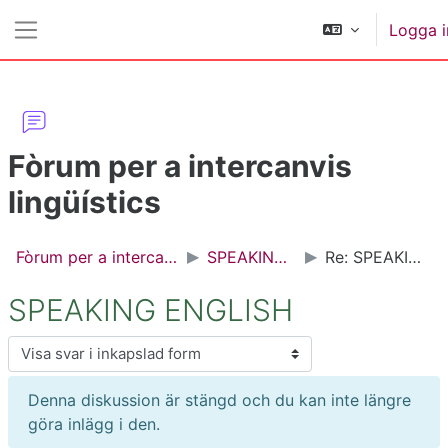
Gå direkt till huvudinnehåll
Logga i
Sidopanel
Fòrum per a intercanvis
lingüístics
Fòrum per a intercanvis lingüístics
SPEAKING ENGLISH
Re: SPEAKING ENGLISH
SPEAKING ENGLISH
Visningsläge
Denna diskussion är stängd och du kan inte längre
göra inlägg i den.