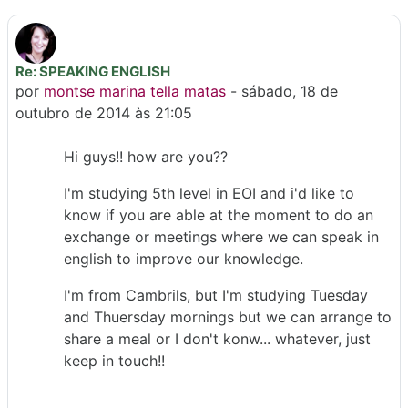
Re: SPEAKING ENGLISH
Número de respostas: 0
por
montse marina tella matas
-
sábado, 18 de
outubro de 2014 às 21:05
Hi guys!! how are you??
I'm studying 5th level in EOI and i'd like to
know if you are able at the moment to do an
exchange or meetings where we can speak in
english to improve our knowledge.
I'm from Cambrils, but I'm studying Tuesday
and Thuersday mornings but we can arrange to
share a meal or I don't konw... whatever, just
keep in touch!!