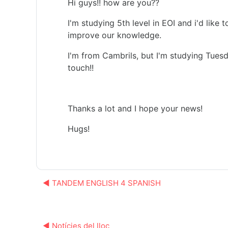
Hi guys!! how are you??
I'm studying 5th level in EOI and i'd lik
improve our knowledge.
I'm from Cambrils, but I'm studying Tues
touch!!
Thanks a lot and I hope your news!
Hugs!
◀︎ TANDEM ENGLISH 4 SPANISH
◀︎ Notícies del lloc