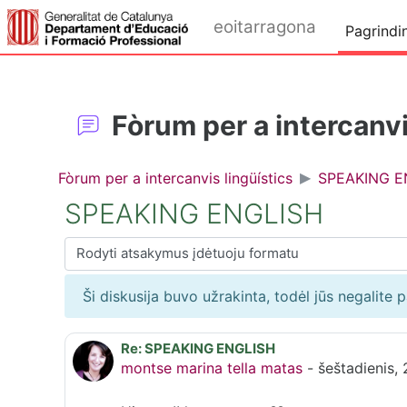
Pereiti į pagrindinį turinį
eoitarragona
Pagrindin
Fòrum per a intercanvi
Fòrum per a intercanvis lingüístics
SPEAKING E
SPEAKING ENGLISH
Rodymo režimas
Ši diskusija buvo užrakinta, todėl jūs negalite 
Re: SPEAKING ENGLISH
Atsakymų skaičius: 0
montse marina tella matas
-
šeštadienis, 