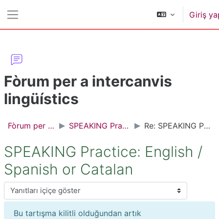
Ana içeriğe git
Giriş ya
Yan panel
Fòrum per a intercanvis
lingüístics
Fòrum per a intercanvis lingüístics
SPEAKING Practice: English / Spanish or Catalan
Re: SPEAKING Practice: English / Spanish or Catalan
SPEAKING Practice: English /
Spanish or Catalan
Görünüm modu
Bu tartışma kilitli olduğundan artık