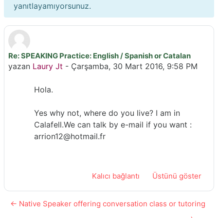
yanıtlayamıyorsunuz.
Re: SPEAKING Practice: English / Spanish or Catalan
Yanıt sayısı: 0
yazan
Laury Jt
-
Çarşamba, 30 Mart 2016, 9:58 PM
Hola.
Yes why not, where do you live? I am in
Calafell.We can talk by e-mail if you want :
arrion12@hotmail.fr
Kalıcı bağlantı
Üstünü göster
← Native Speaker offering conversation class or tutoring