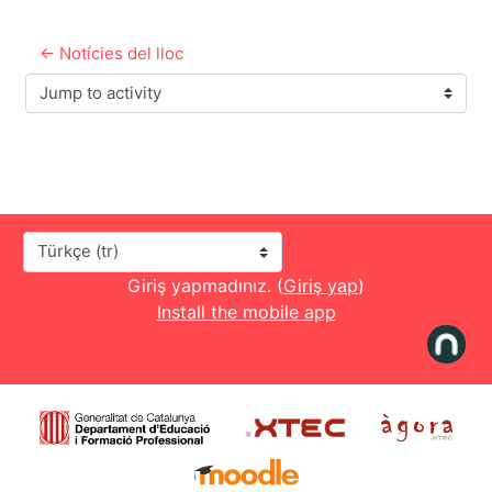
← Notícies del lloc
Jump to activity
Dil
Giriş yapmadınız. (
Giriş yap
)
Install the mobile app