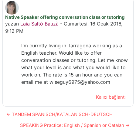
Native Speaker offering conversation class or tutoring
Yanıt sayısı: 0
yazan
Laia Saltó Bauzà
-
Cumartesi, 16 Ocak 2016,
9:12 PM
I'm currntly living in Tarragona working as a
English teacher. Would like to offer
conversation classes or tutoring. Let me know
what your level is and what you would like to
work on. The rate is 15 an hour and you can
email me at wiseguy6975@yahoo.com
Kalıcı bağlantı
← TANDEM SPANISCH/KATALANISCH-DEUTSCH
SPEAKING Practice: English / Spanish or Catalan →