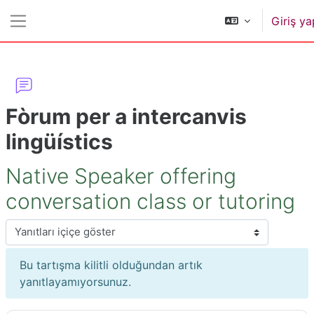
Ana içeriğe git
Giriş ya
Yan panel
Fòrum per a intercanvis
lingüístics
Native Speaker offering
conversation class or tutoring
Görünüm modu
Bu tartışma kilitli olduğundan artık
yanıtlayamıyorsunuz.