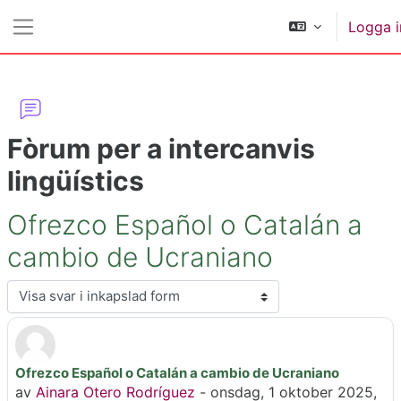
Gå direkt till huvudinnehåll
Logga i
Sidopanel
Fòrum per a intercanvis
lingüístics
Ofrezco Español o Catalán a
cambio de Ucraniano
Visningsläge
Ofrezco Español o Catalán a cambio de Ucraniano
Antal svar: 0
av
Ainara Otero Rodríguez
-
onsdag, 1 oktober 2025,