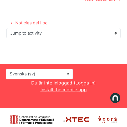
← Notícies del lloc
Jump to activity
Språk
Du är inte inloggad (
Logga in
)
Install the mobile app