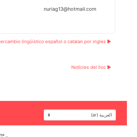
nuriag13@hotmail.com
▶︎ Intercambio lingüístico español o catalan por ingles
▶︎ Notícies del lloc
اللغة