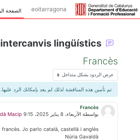
خطى إلى المحتوى الرئيسي
eoitarragona
الصفحة الر
intercanvis lingüístics
Francès
نمط العرض
تم تأمين هذه المناقشة لذلك لم يعد بإمكانك الرد عليها.
Francès
عدد الردود: 0
بواسطة
الأربعاء، 8 يناير 2025، 9:15 PM
ldà Macip
rancès. Jo parlo català, castellà i anglès.
Núria Gavaldà