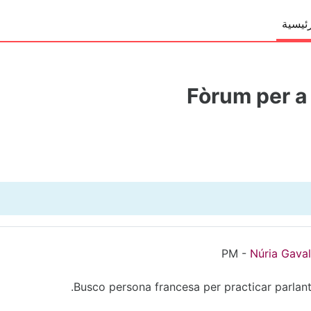
ئيسية
Fòrum per a 
-
Núria Gava
Busco persona francesa per practicar parlant f