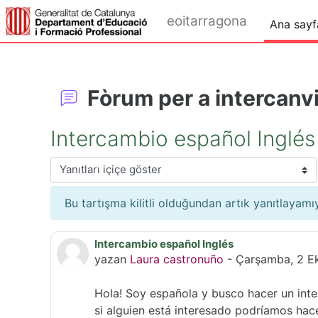
Ana içeriğe git
eoitarragona
Ana sayf
Fòrum per a intercanvi
Intercambio español Inglés
Görünüm modu
Bu tartışma kilitli olduğundan artık yanıtlayam
Intercambio español Inglés
Yanıt sayısı: 0
yazan
Laura castronuño
-
Çarşamba, 2 E
Hola! Soy española y busco hacer un inte
si alguien está interesado podríamos ha