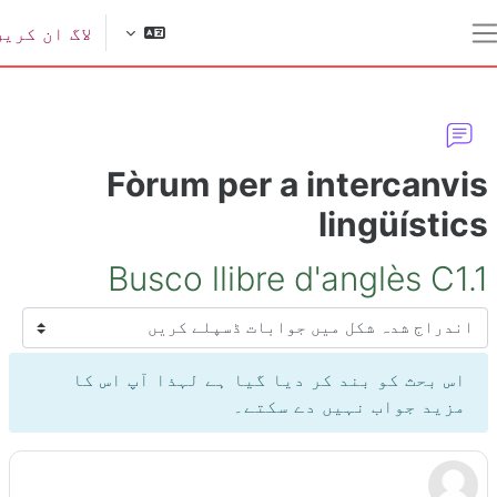
ل مواد کی طرف جائیں
لاگ ان کریں
یک طرفہ پینل
Fòrum per a intercanvi
lingüístic
Busco llibre d'anglès C1.
سپلے موڈ
اس بحث کو بند کر دیا گیا ہے لہذا آپ اس کا
مزید جواب نہیں دے سکتے۔