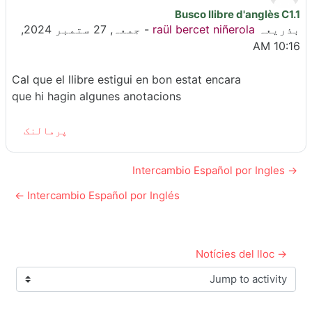
Busco llibre d'anglès C1.1
جوابات کی تعداد: 0
بذریعہ
raül bercet niñerola
-
جمعہ, 27 ستمبر 2024,
10:16 AM
Cal que el llibre estigui en bon estat encara
que hi hagin algunes anotacions
پرمالنک
→ Intercambio Español por Ingles
Intercambio Español por Inglés ←
→ Notícies del lloc
Jump to activity