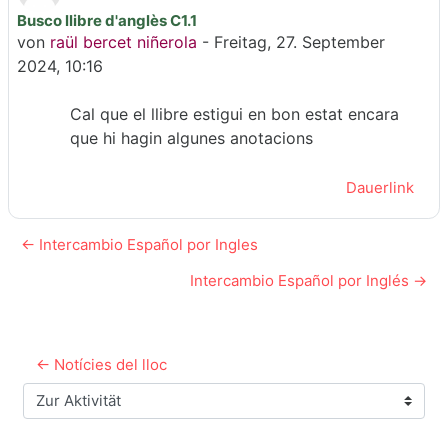
Busco llibre d'anglès C1.1
Anzahl Antworten: 0
von
raül bercet niñerola
-
Freitag, 27. September
2024, 10:16
Cal que el llibre estigui en bon estat encara
que hi hagin algunes anotacions
Dauerlink
← Intercambio Español por Ingles
Intercambio Español por Inglés →
← Notícies del lloc
Zur Aktivität