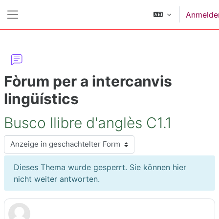
Zum Hauptinhalt
Anmelde
Website-Übersicht
Fòrum per a intercanvis
lingüístics
Busco llibre d'anglès C1.1
Anzeigemodus
Dieses Thema wurde gesperrt. Sie können hier
nicht weiter antworten.