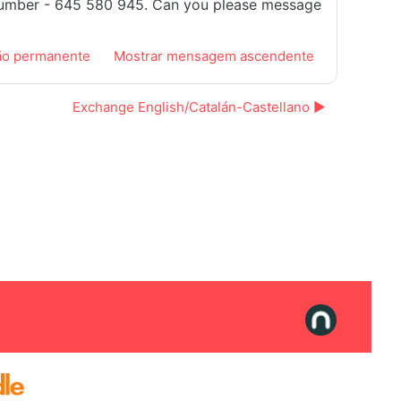
my number - 645 580 945. Can you please message
ão permanente
Mostrar mensagem ascendente
Exchange English/Catalán-Castellano ▶︎