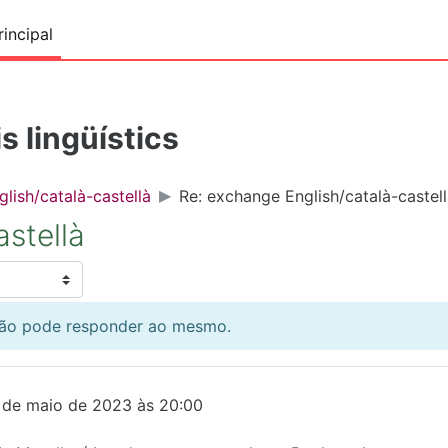
incipal
s lingüístics
lish/català-castellà
Re: exchange English/català-castel
stellà
 não pode responder ao mesmo.
4 de maio de 2023 às 20:00