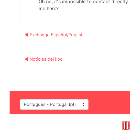
Oh no, it's impossible to contact direct
me here?
◀︎ Exchange Español/English
◀︎ Notícies del lloc
Idioma