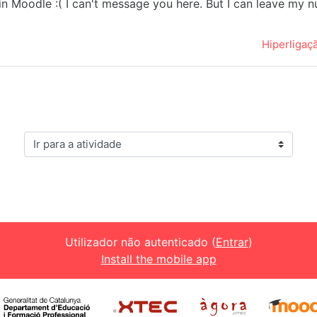
ly in Moodle :( I can't message you here. But I can leave 
Hiperligaç
Ir para a atividade
Utilizador não autenticado (
Entrar
)
Install the mobile app