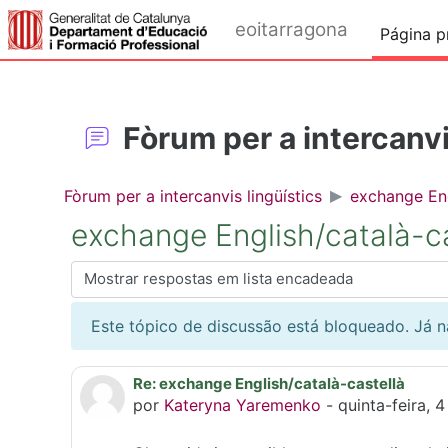
Ir para o conteúdo principal
eoitarragona
Página pr
Fòrum per a intercanvi
Fòrum per a intercanvis lingüístics
exchange Eng
exchange English/català-ca
Modo de visualização
Este tópico de discussão está bloqueado. Já
Re: exchange English/català-castellà
Número de respostas: 0
por
Kateryna Yaremenko
-
quinta-feira, 