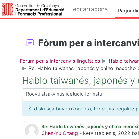
Pereiti į pagrindinį turinį
eoitarragona
Pagrindin
Fòrum per a intercanvi
Fòrum per a intercanvis lingüístics
Hablo taiwan
Re: Hablo taiwanés, japonés y chino, necesito 
Hablo taiwanés, japonés y c
Rodymo režimas
Ši diskusija buvo užrakinta, todėl jūs negalite 
Re: Hablo taiwanés, japonés y chino, necesi
Atsakymų skaičius: 0
Chen-Yu Chang
-
ketvirtadienis, 2022 bal