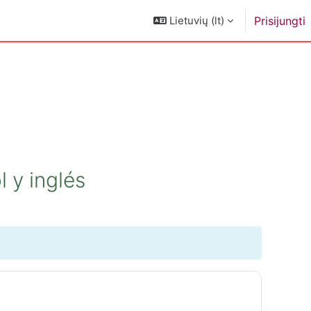
Lietuvių ‎(lt)‎
Prisijungti
 y inglés