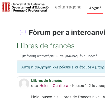
Μετάβαση στο κεντρικό περιεχόμενο
eoitarragona
Αρχική
Fòrum per a intercanvi
Llibres de francès
Λειτουργία εμφάνισης
Αυτή η συζήτηση κλειδώθηκε κι έτσι δεν μπορ
Llibres de francès
Αριθμός απαντήσεων: 0
από
Helena Cunillera
-
Κυριακή, 2 Ιανουα
Hola, busco els Llibres de francès nivell A