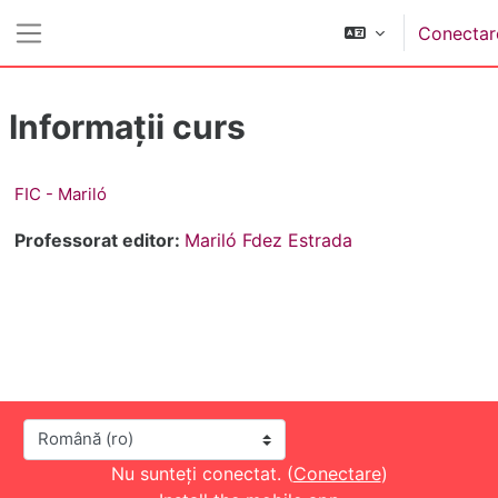
Sari la conţinutul principal
Conectar
Panou lateral
Informații curs
FIC - Mariló
Professorat editor:
Mariló Fdez Estrada
Limbă
Nu sunteți conectat. (
Conectare
)