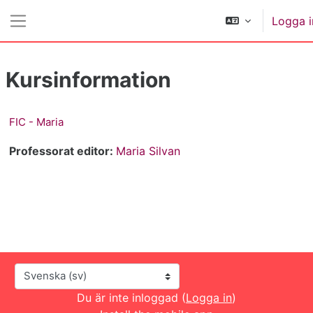
Gå direkt till huvudinnehåll
Logga i
Sidopanel
Kursinformation
FIC - Maria
Professorat editor:
Maria Silvan
Språk
Du är inte inloggad (
Logga in
)