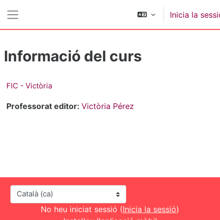
Ves al contingut principal
Inicia la sess
Panell lateral
Informació del curs
FIC - Victòria
Professorat editor:
Victòria Pérez
Idioma
No heu iniciat sessió (
Inicia la sessió
)