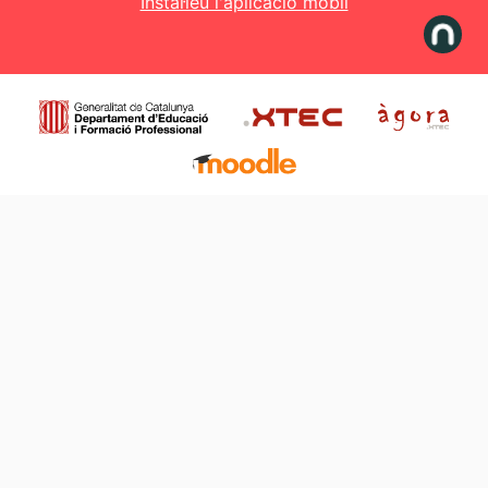
Instal·leu l'aplicació mòbil