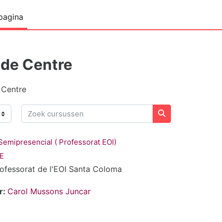
pagina
 de Centre
 Centre
Zoek cursussen
Zoek cursussen
emipresencial ( Professorat EOI)
CE
rofessorat de l'EOI Santa Coloma
r:
Carol Mussons Juncar