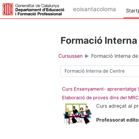
Ga naar hoofdinhoud
eoisantacoloma
Start
Formació Interna
Cursussen
Formació Interna de
Cursuscategorieën
Curs Ensenyament- aprenentatge S
Elaboració de proves dins del MR
Curs adreçat al p
Professorat edito