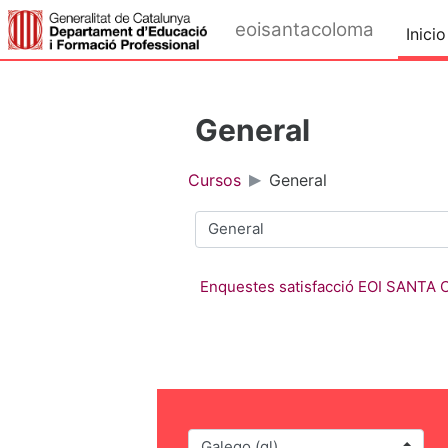
Ir ao contido principal
eoisantacoloma
Inicio
General
Cursos
General
Categorías de cursos
Enquestes satisfacció EOI SANTA
Idioma