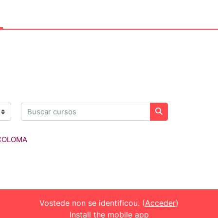
Buscar cursos
Buscar cursos
 COLOMA
Vostede non se identificou. (
Acceder
)
Install the mobile app