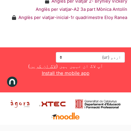
Anglès per viatjar 2- Brynley Vicker
Anglès per viatjar-A2 3a part Mònica Antolí
Anglès per viatjar-inicial-1r quadrimestre Eloy Rane
زبان
آپ لاگ ان نہیں ہیں (
لاگ ان کریں
)
Install the mobile app