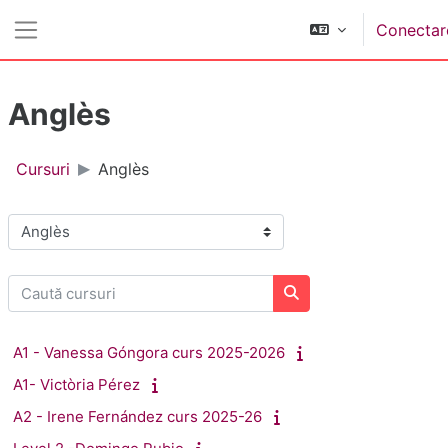
Sari la conţinutul principal
Conectar
Panou lateral
Anglès
Cursuri
Anglès
Categorii curs
Caută cursuri
Caută cursuri
A1 - Vanessa Góngora curs 2025-2026
A1- Victòria Pérez
A2 - Irene Fernández curs 2025-26