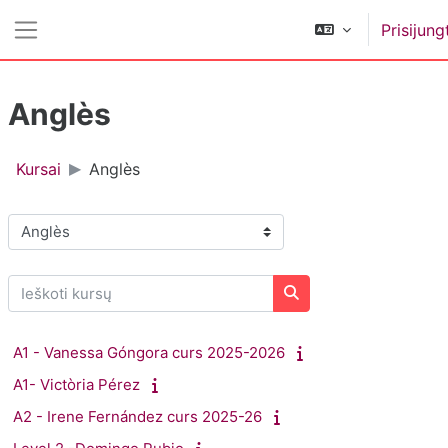
Pereiti į pagrindinį turinį
Prisijung
Šoninis skydelis
Anglès
Kursai
Anglès
Kursų kategorijos
Ieškoti kursų
Ieškoti kursų
A1 - Vanessa Góngora curs 2025-2026
A1- Victòria Pérez
A2 - Irene Fernández curs 2025-26